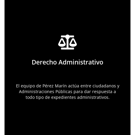
Actuaciones en:
- Responsabilidad patrimonial
Derecho Administrativo
- Expedientes sancionadores
- Concesiones administrativas
- Obtención de Licencias
ÁREA DERECHO ADMINISTRATIVO
El equipo de Pérez Marín actúa entre ciudadanos y
Administraciones Públicas para dar respuesta a
todo tipo de expedientes administrativos.